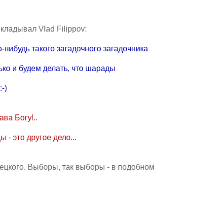
окладывал Vlad Filippov:
о-нибудь такого загадочного загадочника
ько и будем делать, что шаpады
-)
ва Богу!..
- это дpугое дело...
ецкого. Выбоpы, так выбоpы - в подобном