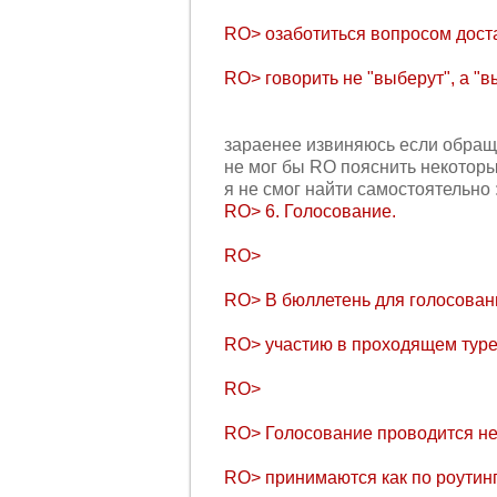
RO> озаботиться вопросом дост
RO> говорить не "выберут", а "в
зараенее извиняюсь если обращен
не мог бы RO пояснить некоторы
я не смог найти самостоятельно :
RO> 6. Голосование.
RO>
RO> В бюллетень для голосован
RO> участию в проходящем туре и
RO>
RO> Голосование проводится не
RO> принимаются как по роутингу