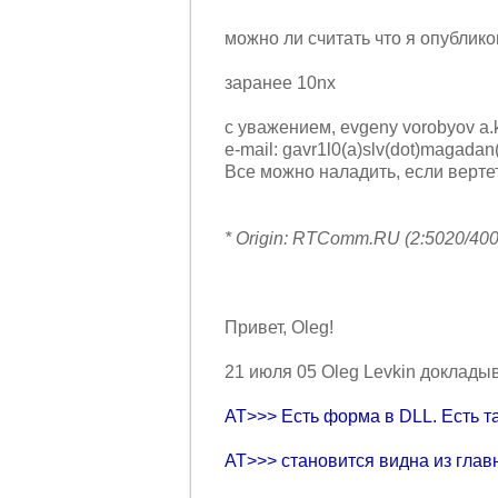
можно ли считать что я опублико
заранее 10nx
с уважением, evgeny vorobyov a
e-mail: gavr1l0(a)slv(dot)magadan(
Все можно наладить, если вертет
* Origin: RTComm.RU (2:5020/400
Пpивет, Oleg!
21 июля 05 Oleg Levkin докладыва
AT>>> Есть фоpма в DLL. Есть т
AT>>> становится видна из главн