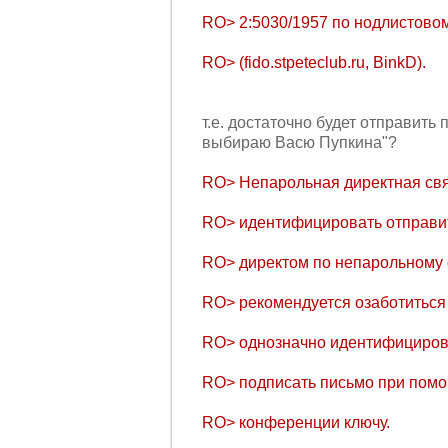
RO> 2:5030/1957 по нодлистовом
RO> (fido.stpeteclub.ru, BinkD).
т.е. достаточно будет отправить
выбираю Васю Пупкина"?
RO> Hепарольная директная свя
RO> идентифицировать отправит
RO> директом по непарольному
RO> рекомендуется озаботитьс
RO> однозначно идентифициров
RO> подписать письмо при помо
RO> конференции ключу.