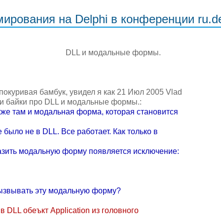
рования на Delphi в конференции ru.de
DLL и модальные фоpмы.
покуривая бамбук, увидел я как 21 Июл 2005 Vlad
или байки про DLL и модальные фоpмы.:
кже там и модальная фоpма, котоpая становится
 было не в DLL. Все pаботает. Как только в
pазить модальную фоpму появляется исключение:
вызвывать эту модальную фоpму?
 DLL обеъкт Application из головного