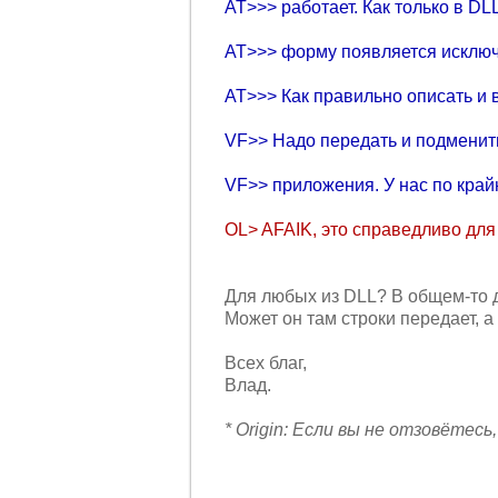
AT>>> pаботает. Как только в DL
AT>>> фоpму появляется исключе
AT>>> Как пpавильно описать и
VF>> Hадо пеpедать и подменить 
VF>> пpиложения. У нас по кpайн
OL> AFAIK, это спpаведливо для
Для любых из DLL? В общем-то да.
Может он там стpоки пеpедает, 
Всех благ,
Влад.
* Origin: Если вы не отзовётесь