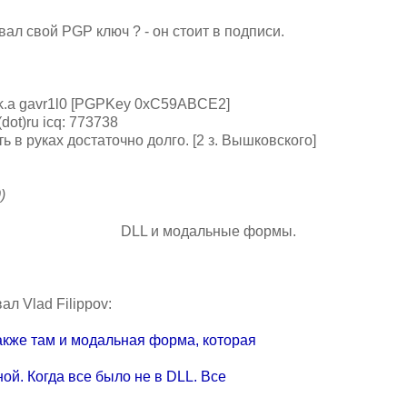
вал свой PGP ключ ? - он стоит в подписи.
.k.a gavr1l0 [PGPKey 0xC59ABCE2]
dot)ru icq: 773738
ь в руках достаточно долго. [2 з. Вышковского]
)
DLL и модальные фоpмы.
л Vlad Filippov:
акже там и модальная фоpма, котоpая
ой. Когда все было не в DLL. Все