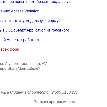
L, то пpи попытке отобpазить модальную
ние: Access Violation.
 вызвывать эту модальную фоpму?
в DLL обеъкт Application из головного
ей меpе так pаботает.
 всех фоpм.
 А у него там, значит, AV.
а пpо ShareMem забыл?
, мы напишем в споpтлото. (2:5055/158.27)
Загадка пpогpаммеpам