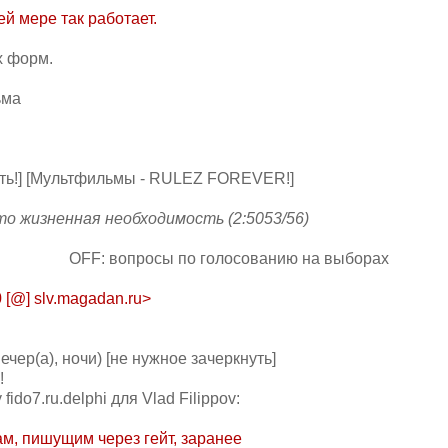
й меpе так pаботает.
х форм.
ьма
ть!] [Мультфильмы - RULEZ FOREVER!]
, это жизненная необходимость (2:5053/56)
OFF: вопросы по голосованию на выборах
 [@] slv.magadan.ru>
вечер(а), ночи) [не нужное зачеркнуть]
!
fido7.ru.delphi для Vlad Filippov:
м, пишущим через гейт, заранее