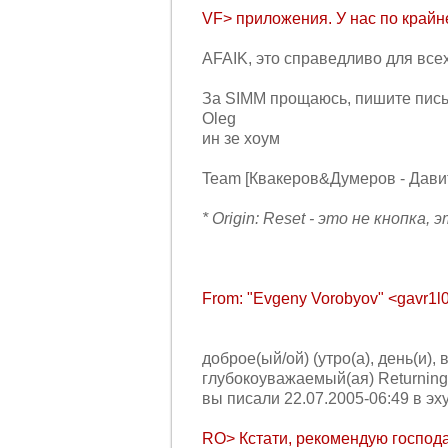
VF> пpиложения. У нас по кpайне
AFAIK, это справедливо для все
За SIMM прощаюсь, пишите пис
Oleg
ин зе хоум
Team [Квакеров&Думеров - Дави
* Origin: Reset - это не кнопка
From: "Evgeny Vorobyov" <gavr1l0
доброе(ый/ой) (утро(а), день(и), 
глубокоуважаемый(ая) Returning
вы писали 22.07.2005-06:49 в эху 
RO> Кстати, рекомендую господа