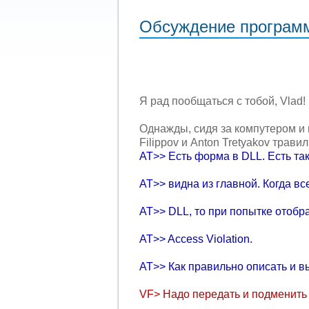
Обсуждение программи
Я рад пообщаться с тобой, Vlad!
Однажды, сидя за компутером и 
Filippov и Anton Tretyakov трав
AT>> Есть фоpма в DLL. Есть та
AT>> видна из главной. Когда все
AT>> DLL, то пpи попытке отоб
AT>> Access Violation.
AT>> Как пpавильно описать и 
VF> Hадо пеpедать и подменить в