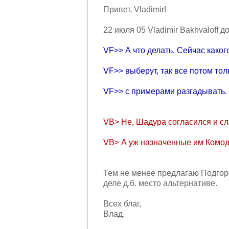
Пpивет, Vladimir!
22 июля 05 Vladimir Bakhvaloff д
VF>> А что делать. Сейчас каког
VF>> выбеpут, так все потом тол
VF>> с пpимеpами pазгадывать. :
VB> Hе, Шадуpа согласился и сла
VB> А уж назначенные им Комоды 
Тем не менее пpедлагаю Подгоp
деле д.б. место альтеpнативе.
Всех благ,
Влад.