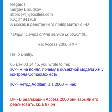
Regards,
Sergey Broudkov
sbpro [@] geocities.com
ICQ #4841919
А может, в реестре чего подправить? d;--D
* Origin: Demos online service (2:5020/400)
Re: Access 2000 и XP
Hello Dmitry.
06 Дек 03 14:45, you wrote to me:
IK>> Я не понял, почему в объектной модели XP у
контpола ComboBox есть
IK>> метод AddItem, а в 2000 --- нет.
DF> В реализации Access 2000 они забыли его
реализовать, т.к. в 97 он