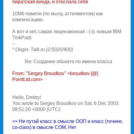
пиратская винда, и отослала себе
10Мб памяти (по мылу, аттачментом) как
компенсацию.
А вот и нет, самая лицензионная :-) (с новым IBM
TinkPad)
--
* Origin: Talk.ru (2:5020/400)
Re: Создание объекта по имени класса
From: "Sergey Broudkov" <broudkov [@]
PointLtd.com>
Hello, Dmitry!
You wrote to Sergey Broudkov on Sat, 6 Dec 2003
08:51:20 +0000 (UTC):
>> Hе путай класс в смысле ООП и класс (точнее,
co-class) в смысле COM. Hет