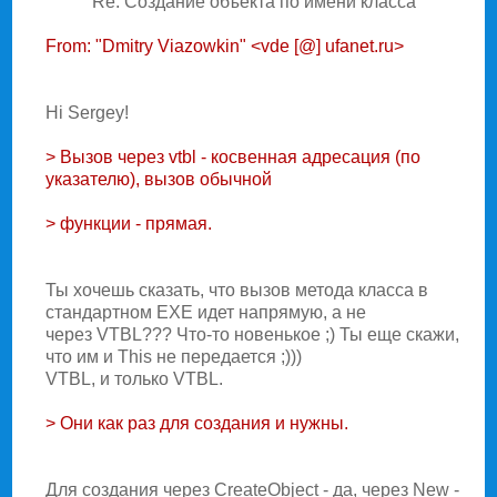
Re: Создание объекта по имени класса
From: "Dmitry Viazowkin" <vde [@] ufanet.ru>
Hi Sergey!
> Вызов через vtbl - косвенная адресация (по
указателю), вызов обычной
> функции - прямая.
Ты хочешь сказать, что вызов метода класса в
стандартном EXE идет напрямую, а не
через VTBL??? Что-то новенькое ;) Ты еще скажи,
что им и This не передается ;)))
VTBL, и только VTBL.
> Они как раз для создания и нужны.
Для создания через CreateObject - да, через New -