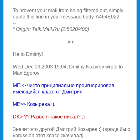
To prevent your mail from being filtered out, simply
quote this line in your message body. A464E022
--
* Origin: Talk.Mail.Ru (2:5020/400)
xml
Hello Dmitriy!
Wed Dec 03 2003 15:04, Dmitriy Kozyrev wrote to
Max Egorov:
ME>> чисто приципиально проигнорировав
имеющийся класс от Дмитрия
ME>> Козырева :).
DK> ?? Разве я такое писал? ;)
Значит это другой Дмитрий Козырев :) (вроде бы с
vbrussian этот класс скачивал)