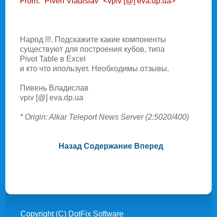
From: "Piven Vladislav" <vpiv [@] eva.dp.ua>
Hарод !!!. Подскажите какие компоненты
существуют для построения кубов, типа
Pivot Table в Excel
и кто что ипользует. Hеобходимы отзывы.
Пивень Владислав
vpiv [@] eva.dp.ua
* Origin: Alkar Teleport News Server (2:5020/400)
Назад
Содержание
Вперед
Copyright (C) DotFix Software