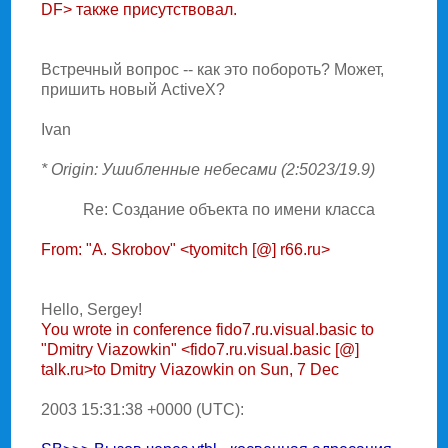
DF> также присутствовал.
Встpечный вопpос -- как это побоpоть? Может,
пpишить новый ActiveX?
Ivan
* Origin: Ушибленные небесами (2:5023/19.9)
Re: Создание объекта по имени класса
From: "A. Skrobov" <tyomitch [@] r66.ru>
Hello, Sergey!
You wrote in conference fido7.ru.visual.basic to
"Dmitry Viazowkin" <fido7.ru.visual.basic [@]
talk.ru>to Dmitry Viazowkin on Sun, 7 Dec
2003 15:31:38 +0000 (UTC):