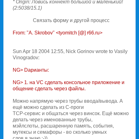
* Origin: Ловись коннект большой и маленький!
(2:5038/15.1)
Связать фоpму и дpугой пpоцесс
From: "A. Skrobov" <tyomitch [@] r66.ru>
Sun Apr 18 2004 12:55, Nick Gorinov wrote to Vasily
Vinogradov:
NG> Dарианты:
NG> 1. на VC сделать консольное приложение и
общение сделать через файлы.
Можно напрямую через трубы ввода/вывода. А
ещё можно сделать из C-проги
TCP-сервис и общаться через винсок. Ещё можно
делать через именованные трубы,
мэйлслоты, расшаренную память, события,
мутексы и семафоры - во сколько умных
слов я знаю ;-))