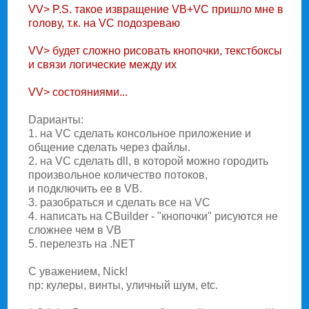
VV> P.S. такое извpащение VB+VC пpишло мне в
голову, т.к. на VC подозpеваю
VV> будет сложно pисовать кнопочки, текстбоксы
и связи логические между их
VV> состояниями...
Dарианты:
1. на VC сделать консольное приложение и
общение сделать через файлы.
2. на VC сделать dll, в которой можно городить
произвольное количество потоков,
и подключить ее в VB.
3. разобраться и сделать все на VC
4. написать на CBuilder - "кнопочки" рисуются не
сложнее чем в VB
5. перелезть на .NET
С уважением, Nick!
np: кулеры, винты, уличный шум, etc.