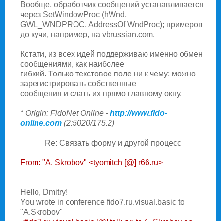
Вообще, обработчик сообщений устанавливается
через SetWindowProc (hWnd,
GWL_WNDPROC, AddressOf WndProc); примеров
до кучи, например, на vbrussian.com.
Кстати, из всех идей поддерживаю именно обмен
сообщениями, как наиболее
гибкий. Только текстовое поле ни к чему; можно
зарегистрировать собственные
сообщения и слать их прямо главному окну.
* Origin: FidoNet Online -
http://www.fido-
online.com
(2:5020/175.2)
Re: Связать фоpму и дpугой пpоцесс
From: "A. Skrobov" <tyomitch [@] r66.ru>
Hello, Dmitry!
You wrote in conference fido7.ru.visual.basic to
"A.Skrobov"