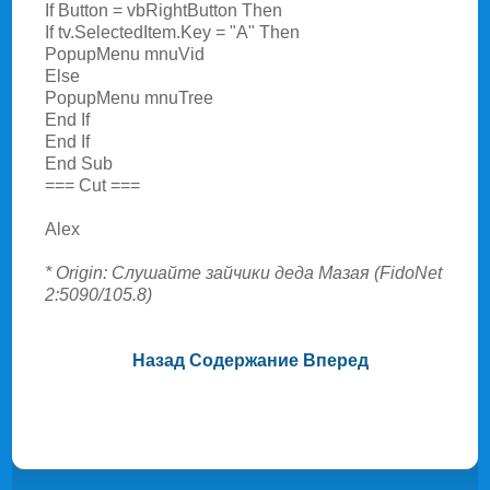
If Button = vbRightButton Then
If tv.SelectedItem.Key = "A" Then
PopupMenu mnuVid
Else
PopupMenu mnuTree
End If
End If
End Sub
=== Cut ===
Alex
* Origin: Слушайте зайчики деда Мазая (FidoNet
2:5090/105.8)
Назад
Содержание
Вперед