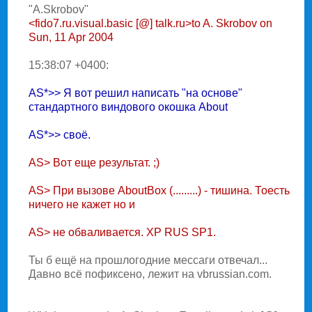
"A.Skrobov"
<fido7.ru.visual.basic [@] talk.ru>to A. Skrobov on
Sun, 11 Apr 2004
15:38:07 +0400:
AS*>> Я вот решил написать "на основе"
стандартного виндового окошка About
AS*>> своё.
AS> Вот еще результат. ;)
AS> При вызове AboutBox (.........) - тишина. Тоесть
ничего не кажет но и
AS> не обваливается. XP RUS SP1.
Ты б ещё на прошлогодние мессаги отвечал...
Давно всё пофиксено, лежит на vbrussian.com.