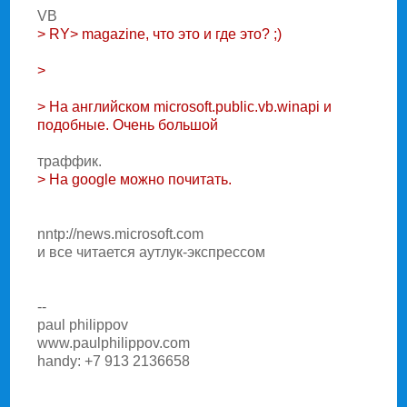
VB
> RY> magazine, что это и где это? ;)
>
> Hа английском microsoft.public.vb.winapi и
подобные. Очень большой
траффик.
> Hа google можно почитать.
nntp://news.microsoft.com
и все читается аутлук-экспрессом
--
paul philippov
www.paulphilippov.com
handy: +7 913 2136658