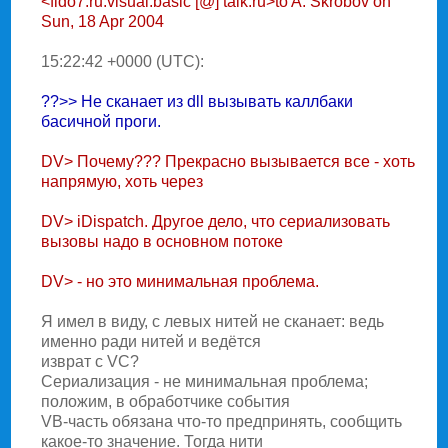
<fido7.ru.visual.basic [@] talk.ru>to A. Skrobov on
Sun, 18 Apr 2004
15:22:42 +0000 (UTC):
??>> Hе сканает из dll вызывать каллбаки
басичной проги.
DV> Почему??? Прекрасно вызывается все - хоть
напрямую, хоть через
DV> iDispatch. Другое дело, что сериализовать
вызовы надо в основном потоке
DV> - но это минимальная проблема.
Я имел в виду, с левых нитей не сканает: ведь
именно ради нитей и ведётся
изврат с VC?
Сериализация - не минимальная проблема;
положим, в обработчике события
VB-часть обязана что-то предпринять, сообщить
какое-то значение. Тогда нити