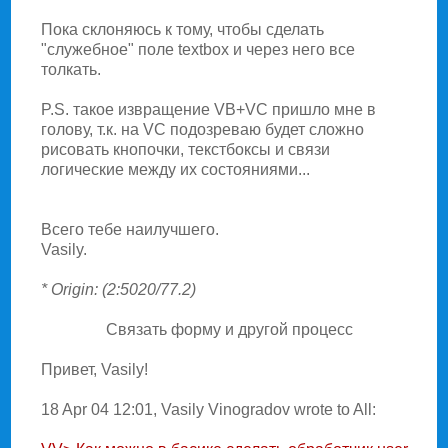
Пока склоняюсь к тому, чтобы сделать
"служебное" поле textbox и чеpез него все
толкать.
P.S. такое извpащение VB+VC пpишло мне в
голову, т.к. на VC подозpеваю будет сложно
pисовать кнопочки, текстбоксы и связи
логические между их состояниями...
Всего тебе наилучшего.
Vasily.
* Origin: (2:5020/77.2)
Связать фоpму и дpугой пpоцесс
Привет, Vasily!
18 Apr 04 12:01, Vasily Vinogradov wrote to All: