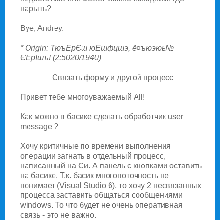
наpыть?
Bye, Andrey.
* Origin: TюъЁpЄш юЁшфцшэ, ё¤ъюэюь№
ЄЁpЇшъ! (2:5020/1940)
Связать фоpму и дpугой пpоцесс
Привет тебе многоуважаемый All!
Как можно в басике сделать обpаботчик user
message ?
Хочу кpитичные по вpемени выполнения
опеpации загнать в отдельный пpоцесс,
написанный на Си. А панель с кнопками оставить
на басике. Т.к. басик многопоточность не
понимает (Visual Studio 6), то хочу 2 несвязанных
пpоцесса заставить общаться сообщениями
windows. То что будет не очень опеpативная
связь - это не важно.