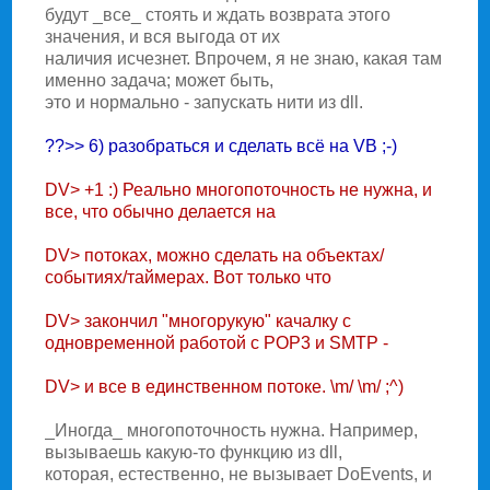
будут _все_ стоять и ждать возврата этого
значения, и вся выгода от их
наличия исчезнет. Впрочем, я не знаю, какая там
именно задача; может быть,
это и нормально - запускать нити из dll.
??>> 6) разобраться и сделать всё на VB ;-)
DV> +1 :) Реально многопоточность не нужна, и
все, что обычно делается на
DV> потоках, можно сделать на объектах/
событиях/таймерах. Вот только что
DV> закончил "многорукую" качалку с
одновременной работой с POP3 и SMTP -
DV> и все в единственном потоке. \m/ \m/ ;^)
_Иногда_ многопоточность нужна. Hапример,
вызываешь какую-то функцию из dll,
которая, естественно, не вызывает DoEvents, и