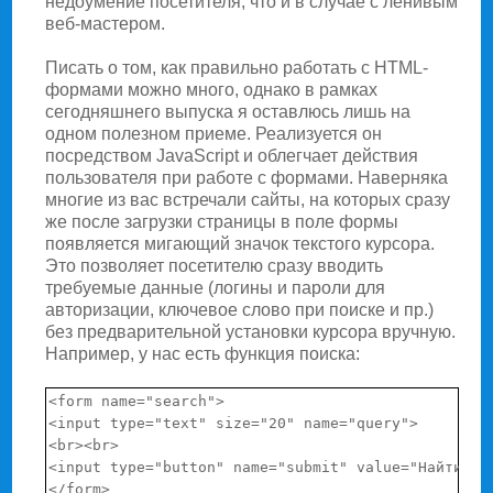
недоумение посетителя, что и в случае с ленивым
веб-мастером.
Писать о том, как правильно работать с HTML-
формами можно много, однако в рамках
сегодняшнего выпуска я оставлюсь лишь на
одном полезном приеме. Реализуется он
посредством JavaScript и облегчает действия
пользователя при работе с формами. Наверняка
многие из вас встречали сайты, на которых сразу
же после загрузки страницы в поле формы
появляется мигающий значок текстого курсора.
Это позволяет посетителю сразу вводить
требуемые данные (логины и пароли для
авторизации, ключевое слово при поиске и пр.)
без предварительной установки курсора вручную.
Например, у нас есть функция поиска:
<form name="search">

<input type="text" size="20" name="query">

<br><br>

<input type="button" name="submit" value="Найти">

</form> 
