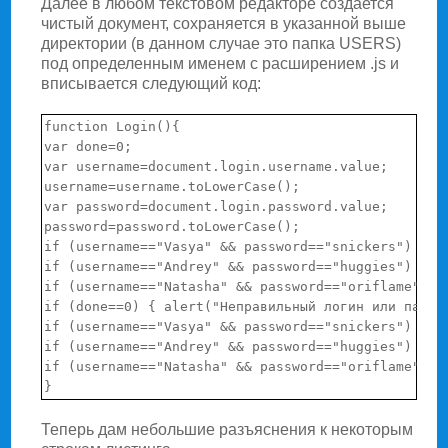
Далее в любом текстовом редакторе создается
чистый документ, сохраняется в указанной выше
директории (в данном случае это папка USERS)
под определенным именем с расширением .js и
вписывается следующий код:
function Login(){

var done=0;

var username=document.login.username.value;

username=username.toLowerCase();

var password=document.login.password.value;

password=password.toLowerCase();

if (username=="Vasya" && password=="snickers") { wi
if (username=="Andrey" && password=="huggies") { wi
if (username=="Natasha" && password=="oriflame") { 
if (done==0) { alert("Неправильный логин или пароль
if (username=="Vasya" && password=="snickers") { al
if (username=="Andrey" && password=="huggies") { al
if (username=="Natasha" && password=="oriflame") { 
Теперь дам небольшие разъяснения к некоторым