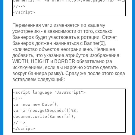
Banner[2] = ’<a href="http://www.page3.ru/"><img s
//-->

Переменная var z изменяется по вашему
усмотрению - в зависимости от того, сколько
баннеров будет участвовать в ротации. Отсчет
баннеров должен начинаться с Banner[0],
количество объектов неограничено. Нелишне
добавить, что указание атрибутов изображения
WIDTH, HEIGHT и BORDER обязательно (за
исключением, если вы нарочно хотите сделать
вокруг баннера рамку). Сразу же после этого кода
вставляем следующий:
<script language="JavaScript">

<!--

var now=new Date();

var z=(now.getSeconds())%3;

document.write(Banner[z]);

//-->
