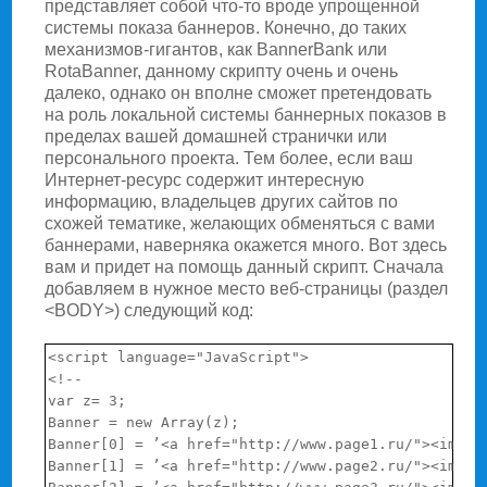
представляет собой что-то вроде упрощенной
системы показа баннеров. Конечно, до таких
механизмов-гигантов, как BannerBank или
RotaBanner, данному скрипту очень и очень
далеко, однако он вполне сможет претендовать
на роль локальной системы баннерных показов в
пределах вашей домашней странички или
персонального проекта. Тем более, если ваш
Интернет-ресурс содержит интересную
информацию, владельцев других сайтов по
схожей тематике, желающих обменяться с вами
баннерами, наверняка окажется много. Вот здесь
вам и придет на помощь данный скрипт. Сначала
добавляем в нужное место веб-страницы (раздел
<BODY>) следующий код:
<script language="JavaScript">

<!--

var z= 3;

Banner = new Array(z);

Banner[0] = ’<a href="http://www.page1.ru/"><img s
Banner[1] = ’<a href="http://www.page2.ru/"><img s