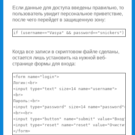
Если данные для доступа введены правильно, то
пользователь увидит персональное приветствие,
после чего перейдет в защищенную зону:
Когда все записи в скриптовом файле сделаны,
остается лишь установить на нужной веб-
странице формы для входа:
<form name="login">

Логин:<br>

<input type="text" size=14 name="username">

<br>

Пароль:<br>

<input type="password" size=14 name="password">

<br><br>

<input type="button" name="submit" value="Вход" onC
<input type="reset" name="reset" value="Очистить">
