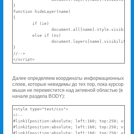
}

function hideLayer(name)

{

        if (ie)

                document.all[name].style.visibility
        else if (ns)

                document.layers[name].visibility = 
}

//-->

Далее определяем координаты информационных
слоев, которые невидимы до тех пор, пока курсор
мыши не переместится над активной областью (в
начале раздела BODY):
<style type="text/css">

<!--

#link1{position:absolute; left:160; top:250; visibi
#link2{position:absolute; left:160; top:250; visibi
#link3{position:absolute; left:160; top:250; visibi