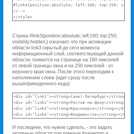
#link4{position:absolute; left:160; top:250; visibi
//-->

Строка #link3{position:absolute; left:160; top:250;
visibility:hidden;} означает, что при активации
области link3 скрытый до сего момента
информационный слой, соответствующий данной
области, появится на странице на 160 пикселей
от левой границы окна и на 250 пикселей - от
верхнего края окна. После этого переходим к
наполнению слоев (идет сразу после
вышеприведенного кода):
<div id=’link1’><strong>Санкт-Петербург</strong></d
<div id=’link2’><strong>Ростов-на-Дону</strong></di
<div id=’link3’><strong>Красноярск</strong></div>

И последнее, что нужно сделать, - это задать
активные области при помощи Imagemap и