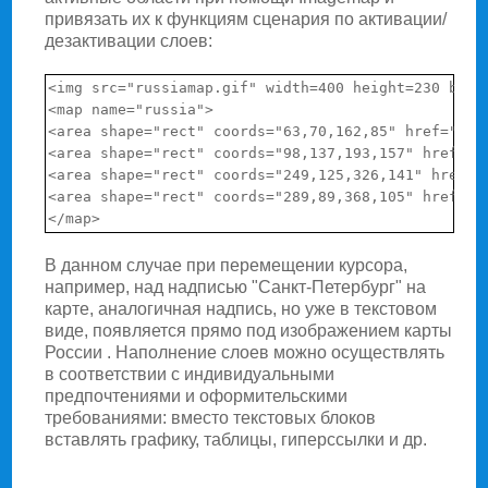
привязать их к функциям сценария по активации/
дезактивации слоев:
<img src="russiamap.gif" width=400 height=230 borde
<map name="russia">

<area shape="rect" coords="63,70,162,85" href="lin
<area shape="rect" coords="98,137,193,157" href="l
<area shape="rect" coords="249,125,326,141" href="
<area shape="rect" coords="289,89,368,105" href="l
В данном случае при перемещении курсора,
например, над надписью "Санкт-Петербург" на
карте, аналогичная надпись, но уже в текстовом
виде, появляется прямо под изображением карты
России . Наполнение слоев можно осуществлять
в соответствии с индивидуальными
предпочтениями и оформительскими
требованиями: вместо текстовых блоков
вставлять графику, таблицы, гиперссылки и др.