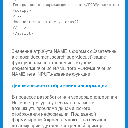
Теперь после закрывающего тега </FORM> вписываем сл
<script>

<!--

document.search.query.focus()

// -->

Значения атрибута NAME в формах обязательны,
а строка document.search.query.focus() задает
функциональное отношение текущий
документ.значение NAME тега FORM.значение
NAME тега INPUT.название функции
Динамическое отображение информации
В процессе разработки или усовершенствования
Интернет-ресурса у веб-мастера может
возникнуть проблема динамического
отображения информации. Под данной
формулировкой кроется множество случаев,
поэтому приведу один конкретный пример.