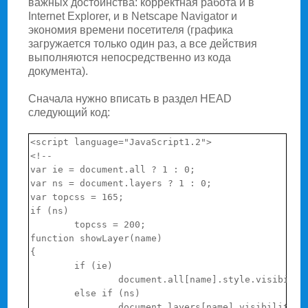
важных достоинства: корректная работа и в
Internet Explorer, и в Netscape Navigator и
экономия времени посетителя (графика
загружается только один раз, а все действия
выполняются непосредственно из кода
документа).
Сначала нужно вписать в раздел HEAD
следующий код:
<script language="JavaScript1.2">

<!--

var ie = document.all ? 1 : 0;

var ns = document.layers ? 1 : 0;

var topcss = 165;

if (ns)

        topcss = 200;

function showLayer(name)

{

        if (ie)

                document.all[name].style.visibility
        else if (ns)

                document.layers[name].visibility = 