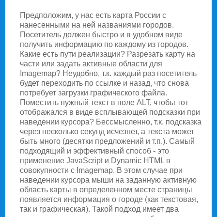
Предположим, у нас есть карта России с
нанесенными на ней названиями городов.
Посетитель должен быстро и в удобном виде
получить информацию по каждому из городов.
Какие есть пути реализации? Разрезать карту на
части или задать активные области для
Imagemap? Неудобно, т.к. каждый раз посетитель
будет переходить по ссылке и назад, что снова
потребует загрузки графического файла.
Поместить нужный текст в поле ALT, чтобы тот
отображался в виде всплывающей подсказки при
наведении курсора? Бессмысленно, т.к. подсказка
через несколько секунд исчезнет, а текста может
быть много (десятки предложений и т.п.). Самый
подходящий и эффективный способ - это
применение JavaScript и Dynamic HTML в
совокупности с Imagemap. В этом случае при
наведении курсора мыши на заданную активную
область карты в определенном месте страницы
появляется информация о городе (как текстовая,
так и графическая). Такой подход имеет два